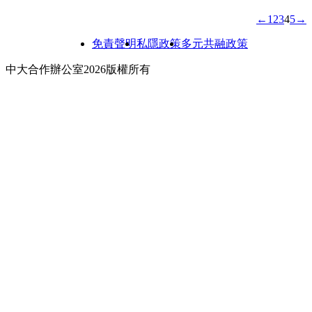
previous pa
nex
←
1
2
3
4
5
→
文
章
免責聲明
私隱政策
多元共融政策
分
中大合作辦公室2026版權所有
頁