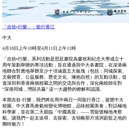
「吉拾•行樂」：龍行香江
中大
4月10日上午10時至4月11日上午11時
「吉拾•行樂」系列活動是思廷書院為慶祝和紀念大學成立十
周年策劃舉辦的專項活動，旨在通過與中大各書院，在深港兩
地聯合對應地舉辦至少十項涵蓋五大板塊（包括：同城探索、
文藝體育、公益服務、歷史文化、擁抱自然）的互動活動，促
進深圳和香港兩個校園之間的交流與合作，深化兩校師生對
“深港同城，灣區共贏” 這一大趨勢的瞭解和認識。
本期吉拾·行樂，我們將在周中兩日一同龍行香江，遊覽中大
校園、中大賽馬會氣候變化博物館，品味校園美食，對話極地
科學家，並在第二天親臨「中國真龍」——雪龍號極地考察
船。讓我們一起去追尋、去探索、去領略那片清冽蔚藍之地的
獨特魅力！