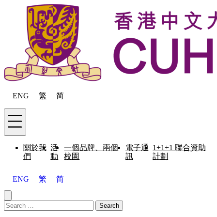
Skip to content
ENG
繁
简
Menu
關於我
活
一個品牌、兩個
電子通
1+1+1 聯合資助
們
動
校園
訊
計劃
ENG
繁
简
Close menu
Search for:
Search
Menu