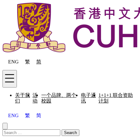
Skip to content
ENG
繁
简
Menu
关于我
活
一个品牌、两个
电子通
1+1+1 联合资助
们
动
校园
讯
计划
ENG
繁
简
Close menu
Search for:
Search
Menu