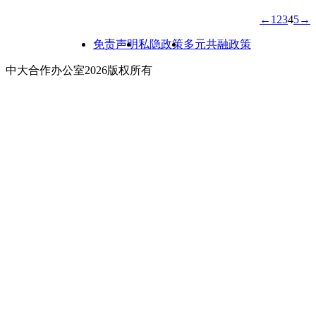
previous pa
nex
←
1
2
3
4
5
→
文
章
免责声明
私隐政策
多元共融政策
分
中大合作办公室2026版权所有
页