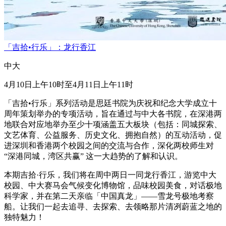
「吉拾•行乐」：龙行香江
中大
4月10日上午10时至4月11日上午11时
「吉拾•行乐」系列活动是思廷书院为庆祝和纪念大学成立十
周年策划举办的专项活动，旨在通过与中大各书院，在深港两
地联合对应地举办至少十项涵盖五大板块（包括：同城探索、
文艺体育、公益服务、历史文化、拥抱自然）的互动活动，促
进深圳和香港两个校园之间的交流与合作，深化两校师生对
“深港同城，湾区共赢” 这一大趋势的了解和认识。
本期吉拾·行乐，我们将在周中两日一同龙行香江，游览中大
校园、中大赛马会气候变化博物馆，品味校园美食，对话极地
科学家，并在第二天亲临「中国真龙」——雪龙号极地考察
船。让我们一起去追寻、去探索、去领略那片清冽蔚蓝之地的
独特魅力！