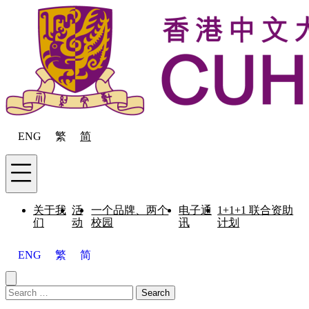
Skip to content
ENG
繁
简
Menu
关于我
活
一个品牌、两个
电子通
1+1+1 联合资助
们
动
校园
讯
计划
ENG
繁
简
Close menu
Search for:
Search
Menu