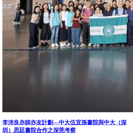
李沛良亦師亦友計劃—中大伍宜孫書院與中大（深
圳）思廷書院合作之深莞考察