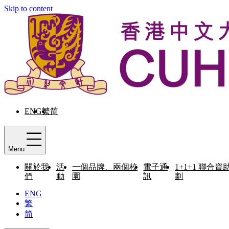
Skip to content
ENG
繁
简
Menu
關於我
活
一個品牌、兩個校
電子通
1+1+1 聯合資
們
動
園
訊
劃
ENG
繁
简