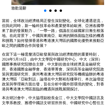
致歡迎辭
當前，全球政治經濟格局正發生深刻變化。全球化遭遇逆流，
但與此同時，新一輪科技革命和產業變革給歐洲、亞洲各國帶
來了新的發展動力，「一帶一路」倡議在沿線國家日漸生根落
地。在此背景下，中國與東南亞、歐洲的關係面臨怎樣的機遇
和挑戰？如何發揮香港和粵港澳大灣區的國際化優勢來推動亞
歐之間的國際合作與發展？
在當下這一極需釐清亞歐發展與政治經濟動態的重要時刻，
2024年5月16日，由中大文學院中國研究中心、中大（深圳）
國際事務研究院聯合主辦，中大劉佐德全球經濟及金融研究
所、香港國際金融學會、香港華菁會、深圳高等金融研究院政
策與實踐研究所、廣州粵港澳大灣區研究院等機構協辦的粵港
澳大灣區「亞歐對話」論壇在中大鄭裕彤樓舉行。本次論壇從
政策與學理兩方面出發，旨在分析中國外部環境的變化，對香
港與粵港澳大灣區面臨的機遇與挑戰展開探討。
本次研討會中，中大協理副校長金江，中大文學院中國語言及
文學系教授、雅禮中國語文研習所所長、中國研究中心暫任主