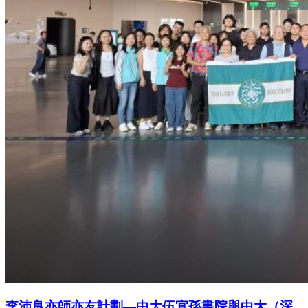
李沛良亦師亦友計劃—中大伍宜孫書院與中大（深