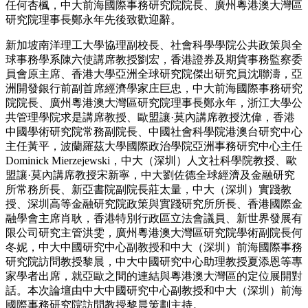
任何杏楓，中大前海國際事務研究院院長、廣州粵港澳大灣區
研究院理事長鄭永年先後致歡迎辭。
新加坡南洋理工大學協理副校長、社會科學學院公共政策與全
球事務學系陳六使講席教授劉宏，香港證券及期貨事務監察委
員會原主席、香港大學亞洲全球研究院傑出研究員沈聯濤，亞
洲開發銀行前副首席經濟學家庄巨忠，中大前海國際事務研究
院院長、廣州粵港澳大灣區研究院理事長鄭永年，浙江大學公
共管理學院求是講席教授、歐盟讓·莫內講席教授沈偉，香港
中國學術研究院常務副院長、中國社會科學院港澳台研究中心
主任黃平，波蘭羅茲大學國際政治學院亞洲事務研究中心主任
Dominick Mierzejewski，中大（深圳）人文社科學院教授、歐
盟讓·莫內講席教授宋新寧，中大劉佐德全球經濟及金融研究
所常務所長、新亞書院副院長莊太量，中大（深圳）實踐教
授、深圳高等金融研究院政策與實踐研究所所長、香港國際金
融學會主席肖耿，香港特別行政區立法會議員、新世界發展有
限公司研究主管洪雯，廣州粵港澳大灣區研究院學術副院長何
冬妮，中大中國研究中心副教授和中大（深圳）前海國際事務
研究院訪問教授黎晨，中大中國研究中心助理教授夏添恩等專
家學者出席，就亞歐之間的連結與粵港澳大灣區的定位展開對
話。本次論壇由中大中國研究中心副教授和中大（深圳）前海
國際事務研究院訪問教授黎晨策劃主持。