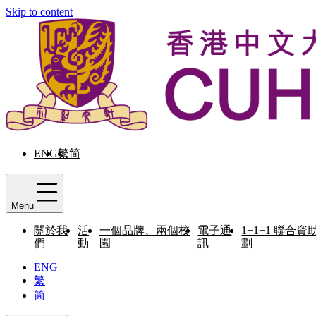
Skip to content
ENG
繁
简
Menu
關於我
活
一個品牌、兩個校
電子通
1+1+1 聯合資
們
動
園
訊
劃
ENG
繁
简