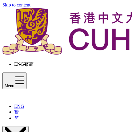
Skip to content
ENG
繁
简
Menu
ENG
繁
简