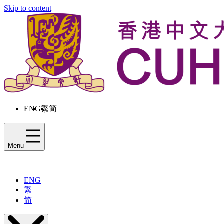
Skip to content
ENG
繁
简
Menu
ENG
繁
简