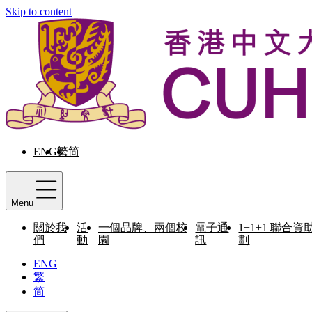
Skip to content
ENG
繁
简
Menu
關於我
活
一個品牌、兩個校
電子通
1+1+1 聯合資
們
動
園
訊
劃
ENG
繁
简