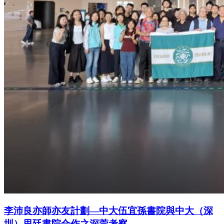
李沛良亦師亦友計劃—中大伍宜孫書院與中大（深
圳）思廷書院合作之深莞考察