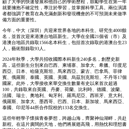
顧了大學的快速發展和他自己的學術歷程，鼓勵學生在第一年
就要擁抱不確定性，專注於學習，並掌握科學工具。兩位演講
者都強調了教育在為充滿創新和發現機會的不可預測未來做準
備方面的重要性。
今年，中大（深圳）共迎來世界各地的本科生、研究生4000餘
名，並首次迎來港澳台地區新生。大學在全國21個省（市）及
港澳台地區共錄取1566名本科生，包括首次錄取的港澳台生23
人，藝術類錄取93人。
2024年秋季，大學共招收國際本科新生240多名，創歷史新
高，這些新生分別來自巴西、柬埔寨、加拿大、希臘、印度尼
西亞、日本、哈薩克斯坦、馬來西亞、蒙古、巴拿馬、菲律
賓、俄羅斯、泰國、英國、美國、烏茲別克斯坦、不丹等17個
國家。此外，大學接收來華交換生數量有史以來首次超過
100，共錄取來自英國、丹麥、荷蘭、比利時、德國、波蘭、
法國、瑞士、奧地利、匈牙利、羅馬尼亞、西班牙、意大利、
俄羅斯、加拿大、墨西哥、巴西、日本、新加坡、馬來西亞、
泰國、印尼等44所合作院校的133名交換生。
這些年輕學子懷揣青春夢想，跨越山海，齊聚神仙湖畔，共赴
新程。在這片廣闊的天地，他們將展翅高飛，用熱忱和理想書