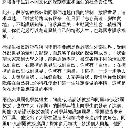
將培養學生對不同文化的深刻尊重和強烈的社會責任感。
此外，段崇智教授鼓勵同學們超越自我的限制，放眼世界，追
求卓越。「雖然前路或有艱辛，但只要『志存高遠，腳踏實
地』，不斷鑽研知識，追求真善美；主動關注社會，積極回
饋，你們定必可以創造屬於自己的精彩人生，也為國家謀求福
祉。」
徐揚生校長諄諄教誨同學們不要總是過於關注外部世界，受到
外部世界的牽引與影響，而忽略了自我的探索與成長，「我希
望大家來到大學之後，能夠通過學院、書院各種不同的活動來
找到自己。在擁擠的世界里找到自己，你就有『自信』；在擁
擠的自己里找到世界，你就有『胸襟』！這樣，一步一步地去
找，去發現自我，去強健自我，去完善自我，慢慢地你會找到
隱藏在自己身上的特殊使命和這一生注定要做的事情。這就是
你在大學最應該做的事情。」
兩位諾貝爾化學獎得主，阿龍·切哈諾沃教授和阿里耶·沃沙爾
教授，也在中大（深圳）的開學典禮上向學生們發表了演講。
阿龍·切哈諾沃教授強調了科學與知識無國界，掌握塑造未來
的工具。他突出了大學在塑造各個領域未來進步中的角色。阿
里耶·瓦謝爾教授強調了探索多元領域，發掘個人興趣，他回