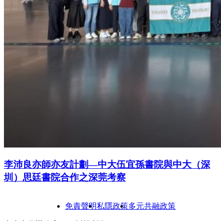
李沛良亦師亦友計劃—中大伍宜孫書院與中大（深
圳）思廷書院合作之深莞考察
免責聲明
私隱政策
多元共融政策