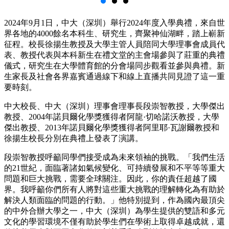
2024年9月1日，中大（深圳）舉行2024年度入學典禮，來自世
界各地的4000餘名本科生、研究生，齊聚神仙湖畔，踏上嶄新
征程。校長徐揚生教授及大學主管人員陪同大學理事會成員代
表、教授代表與本科新生在禮文堂的主會場參與了莊重的典禮
儀式，研究生在大學體育館的分會場同步觀看並參與典禮。新
生家長及社會各界嘉賓通過線下和線上直播共同見證了這一重
要時刻。
中大校長、中大（深圳）理事會理事長段崇智教授，大學傑出
教授、2004年諾貝爾化學獎獲得者阿龍·切哈諾沃教授，大學
傑出教授、2013年諾貝爾化學獎獲得者阿里耶·瓦謝爾教授和
徐揚生校長分別在典禮上發表了演講。
段崇智教授呼籲同學們接受成為未來領袖的挑戰。「我們生活
的21世紀，面臨著諸如氣候變化、可持續發展和不平等等重大
問題和巨大挑戰，需要全球關注。因此，你的責任超越了國
界。我呼籲你們所有人將對這些重大挑戰的理解轉化為有助於
解決人類面臨的問題的行動。」他特別提到，作為國內最頂尖
的中外合辦大學之一，中大（深圳）為學生提供的雙語和多元
文化的學習環境不僅有助於學生們在學術上取得卓越成就，還