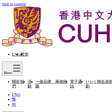
Skip to content
ENG
繁
简
Menu
關於我
活
一個品牌、兩個校
電子通
1+1+1 聯合資
們
動
園
訊
劃
ENG
繁
简