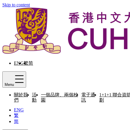
Skip to content
ENG
繁
简
Menu
關於我
活
一個品牌、兩個校
電子通
1+1+1 聯合資
們
動
園
訊
劃
ENG
繁
简