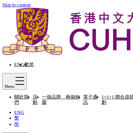
Skip to content
ENG
繁
简
Menu
關於我
活
一個品牌、兩個校
電子通
1+1+1 聯合資
們
動
園
訊
劃
ENG
繁
简