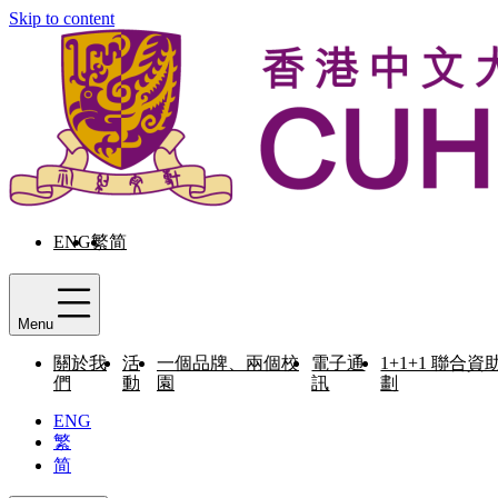
Skip to content
ENG
繁
简
Menu
關於我
活
一個品牌、兩個校
電子通
1+1+1 聯合資
們
動
園
訊
劃
ENG
繁
简