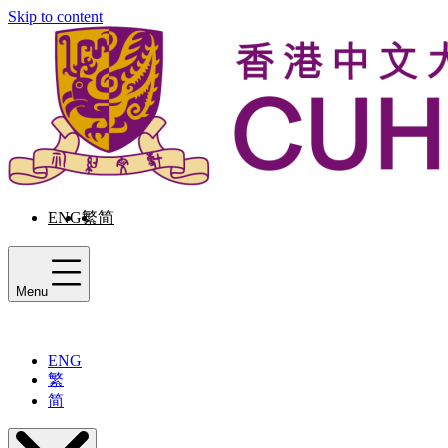
Skip to content
ENG
繁
简
Menu
ENG
繁
简