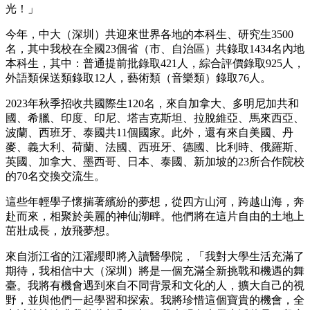
光！」
今年，中大（深圳）共迎來世界各地的本科生、研究生3500
名，其中我校在全國23個省（市、自治區）共錄取1434名內地
本科生，其中：普通提前批錄取421人，綜合評價錄取925人，
外語類保送類錄取12人，藝術類（音樂類）錄取76人。
2023年秋季招收共國際生120名，來自加拿大、多明尼加共和
國、希臘、印度、印尼、塔吉克斯坦、拉脫維亞、馬來西亞、
波蘭、西班牙、泰國共11個國家。此外，還有來自美國、丹
麥、義大利、荷蘭、法國、西班牙、德國、比利時、俄羅斯、
英國、加拿大、墨西哥、日本、泰國、新加坡的23所合作院校
的70名交換交流生。
這些年輕學子懷揣著繽紛的夢想，從四方山河，跨越山海，奔
赴而來，相聚於美麗的神仙湖畔。他們將在這片自由的土地上
茁壯成長，放飛夢想。
來自浙江省的江濯纓即將入讀醫學院，「我對大學生活充滿了
期待，我相信中大（深圳）將是一個充滿全新挑戰和機遇的舞
臺。我將有機會遇到來自不同背景和文化的人，擴大自己的視
野，並與他們一起學習和探索。我將珍惜這個寶貴的機會，全