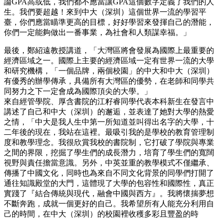
論GPA高或低，我們都不應當讓GPA這個數字定義了我們的人
生。我們要超越！來到中大（深圳）這個世界一流的學習平
臺，你們應當瞄準更高的目標，好好學習來發揮自己的潛能，
你們一定能夠做出一番事業，為社會和人類謀幸福。」
最後，鄭紹遠教授講道，「大灣區將會發展為國際上最重要的
經濟區域之一。國際上主要的經濟區域一定有世界一流的大學
和研究機構，「一個品牌，兩個校園」的中大和中大（深圳）
有優秀的辦學傳承，具備所有大灣區的優勢，在老師和同學共
同努力之下一定會成為國際頂尖的大學。」
來自經管學院、厚含書院的江籽睿同學代表本科新生在發言中
講述了自己和中大（深圳）的邂逅，並表達了她對大學的熱愛
之情，「中大是我人生中第一所知道並叫得出名字的大學，十
二年後的現在，我站在這裡。最吸引我的是學校的教育管理制
度和教學理念。我很欣賞我校的書院制，它打破了學院與專業
之間的界限，挖掘了學生們的成長潛力，培育了學生們的寬闊
視野與責任擔當意識。另外，中英並重的教學模式不僅繼承、
傳播了中國文化，同時也為來自不同文化背景的同學們打開了
通往知識殿堂的大門，這體現了大學的包容性和國際性，真正
實踐了『結合傳統與現代，融會中國與西方』。我將懷揣夢想
不斷奔跑，成就一個更好的自己。我希望所有人能充分利用自
己的時間，在中大（深圳）的校園裡收穫多彩且豐盈的時