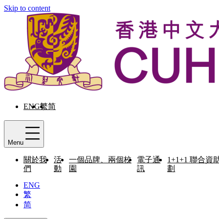
Skip to content
ENG
繁
简
Menu
關於我
活
一個品牌、兩個校
電子通
1+1+1 聯合資
們
動
園
訊
劃
ENG
繁
简