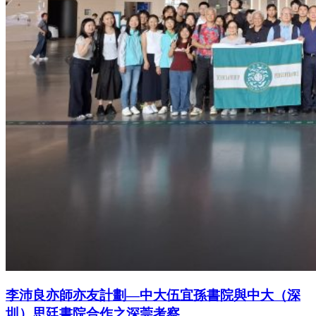
李沛良亦師亦友計劃—中大伍宜孫書院與中大（深
圳）思廷書院合作之深莞考察