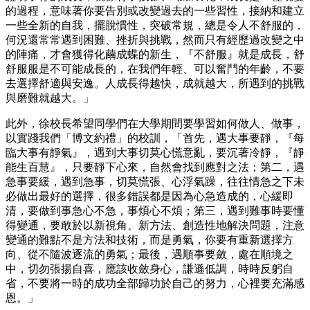
的過程，意味著你要告別或改變過去的一些習性，接納和建立
一些全新的自我，擺脫慣性，突破常規，總是令人不舒服的，
何況還常常遇到困難、挫折與挑戰，然而只有經歷過改變之中
的陣痛，才會獲得化繭成蝶的新生，『不舒服』就是成長，舒
舒服服是不可能成長的，在我們年輕、可以奮鬥的年齡，不要
去選擇舒適與安逸。人成長得越快，成就越大，所遇到的挑戰
與磨難就越大。」
此外，徐校長希望同學們在大學期間要學習如何做人、做事，
以實踐我們「博文約禮」的校訓，「首先，遇大事要靜，『每
臨大事有靜氣』，遇到大事切莫心慌意亂，要沉著冷靜，『靜
能生百慧』，只要靜下心來，自然會找到應對之法；第二，遇
急事要緩，遇到急事，切莫慌張、心浮氣躁，往往情急之下未
必做出最好的選擇，很多錯誤都是因為心急造成的，心緩即
清，要做到事急心不急，事煩心不煩；第三，遇到難事時要懂
得變通，要敢於以新視角、新方法、創造性地解決問題，注意
變通的難點不是方法和技術，而是勇氣，你要有重新選擇方
向、從不隨波逐流的勇氣；最後，遇順事要斂，處在順境之
中，切勿張揚自喜，應該收斂身心，謙遜低調，時時反躬自
省，不要將一時的成功全部歸功於自己的努力，心裡要充滿感
恩。」