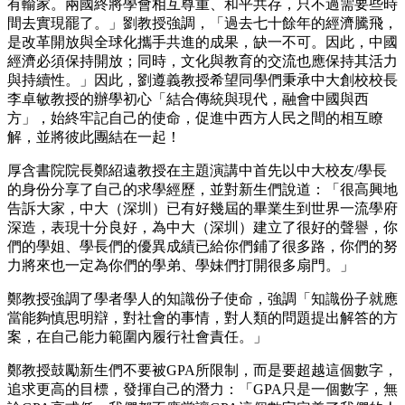
有輸家。兩國終將學會相互尊重、和平共存，只不過需要些時
間去實現罷了。」劉教授強調，「過去七十餘年的經濟騰飛，
是改革開放與全球化攜手共進的成果，缺一不可。因此，中國
經濟必須保持開放；同時，文化與教育的交流也應保持其活力
與持續性。」因此，劉遵義教授希望同學們秉承中大創校校長
李卓敏教授的辦學初心「結合傳統與現代，融會中國與西
方」，始終牢記自己的使命，促進中西方人民之間的相互瞭
解，並將彼此團結在一起！
厚含書院院長鄭紹遠教授在主題演講中首先以中大校友/學長
的身份分享了自己的求學經歷，並對新生們說道：「很高興地
告訴大家，中大（深圳）已有好幾屆的畢業生到世界一流學府
深造，表現十分良好，為中大（深圳）建立了很好的聲譽，你
們的學姐、學長們的優異成績已給你們鋪了很多路，你們的努
力將來也一定為你們的學弟、學妹們打開很多扇門。」
鄭教授強調了學者學人的知識份子使命，強調「知識份子就應
當能夠慎思明辯，對社會的事情，對人類的問題提出解答的方
案，在自己能力範圍內履行社會責任。」
鄭教授鼓勵新生們不要被GPA所限制，而是要超越這個數字，
追求更高的目標，發揮自己的潛力：「GPA只是一個數字，無