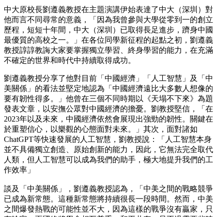
中大原校長劉遵義教授在主題演講伊始表達了中大（深圳）對
他而言不同尋常的意義，「因為我曾參與大學從零到一的創立
歷程，短短十年間，中大（深圳）已取得長足進步，躋身中國
最優質的高校之一。」在各位同學新征程的起點之初，劉遵義
教授諄諄教誨大家要掌握獨立學習、終身學習的能力，在充滿
不確定的世界和時代中持續取得成功。
劉遵義教授分享了他對目前「中國經濟」「人工智慧」及「中
美關係」的看法並堅定地認為「中國經濟遠比大多數人想像的
要有韌性得多。」他曾在三個不同時期以《天塌不下來》為題
發表文章，以安撫公眾對中國經濟的擔憂。劉教授堅信，「在
2023年以及未來，中國經濟依然會展現出強勁的韌性。關鍵在
於重塑信心，以樂觀的心態面對未來。」其次，面對諸如
ChatGPT等快速發展的人工智慧，劉教授說：「人工智慧本身
並不具備獨立創造、原始創新的能力，因此，它無法完全取代
人類，但人工智慧可以成為我們的助手，極大地提升我們的工
作效率」
談及「中美關係」，劉遵義教授認為，「中美之間的戰略競爭
已成為新常態。這種新常態將持續很長一段時間。然而，中美
之間爆發熱戰的可能性並不大，因為這樣的戰爭沒有贏家，只