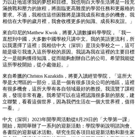
力以赴地追求我的夢想和目標。我也明白大學生活將是一段充
滿挑戰和壓力的旅程，將面臨更高難度的學習任務和更嚴格的
要求。不過，我相信這些困難將是讓我成長和進步的機會。我
相信在大學的歲月裡，我會收穫更多的知識、成長和友誼。」
來自印尼的Matthew Kwok，將要入讀數據科學學院，「我一
直想到中國，大多數中國學校只講中文。我的英語更流利，所
以我選擇了這裡；我相信中大（深圳）是頂尖學校之一，這可
能是吸引我進入這所學校的原因。我認為我在這裡的主要目標
之一是能夠獲得知識，從而能夠創辦自己的公司。希望我能從
這所學校開始，從小處做起。」
來自希臘的Christos Kazakidis，將要入讀經管學院，「這所大
學是大灣區的一部分，這是一個有很多頂尖公司的地區，這裡
有很多機會，這所大學有各自領域最好的教授。我流覽了課程
表，發現非常有趣。我希望可以在這裡認識很多新的朋友，建
立聯繫，看看這個世界，因為我們生活在一個大世界裡，值得
一看。」
中大（深圳）2023年開學周活動從8月29日的「大學第一課」
開始，期間舉辦了一系列的迎新活動：學院學術說明諮詢會、
各書院的迎新破冰活動、研究生院各項目組迎新活動和新生家