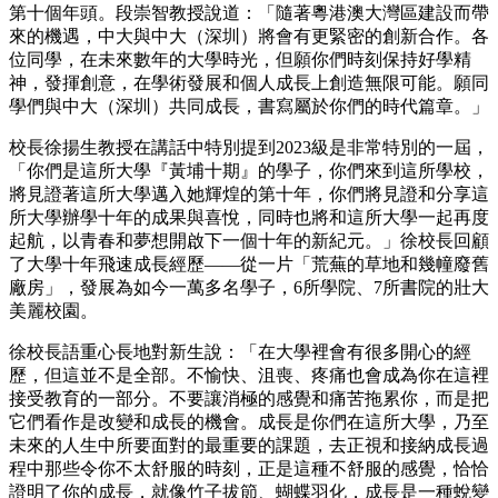
第十個年頭。段崇智教授說道：「隨著粵港澳大灣區建設而帶
來的機遇，中大與中大（深圳）將會有更緊密的創新合作。各
位同學，在未來數年的大學時光，但願你們時刻保持好學精
神，發揮創意，在學術發展和個人成長上創造無限可能。願同
學們與中大（深圳）共同成長，書寫屬於你們的時代篇章。」
校長徐揚生教授在講話中特別提到2023級是非常特別的一屆，
「你們是這所大學『黃埔十期』的學子，你們來到這所學校，
將見證著這所大學邁入她輝煌的第十年，你們將見證和分享這
所大學辦學十年的成果與喜悅，同時也將和這所大學一起再度
起航，以青春和夢想開啟下一個十年的新紀元。」徐校長回顧
了大學十年飛速成長經歷——從一片「荒蕪的草地和幾幢廢舊
廠房」，發展為如今一萬多名學子，6所學院、7所書院的壯大
美麗校園。
徐校長語重心長地對新生說：「在大學裡會有很多開心的經
歷，但這並不是全部。不愉快、沮喪、疼痛也會成為你在這裡
接受教育的一部分。不要讓消極的感覺和痛苦拖累你，而是把
它們看作是改變和成長的機會。成長是你們在這所大學，乃至
未來的人生中所要面對的最重要的課題，去正視和接納成長過
程中那些令你不太舒服的時刻，正是這種不舒服的感覺，恰恰
證明了你的成長，就像竹子拔節、蝴蝶羽化，成長是一種蛻變