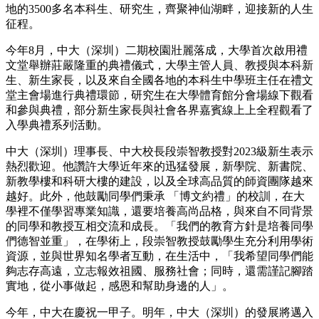
地的3500多名本科生、研究生，齊聚神仙湖畔，迎接新的人生
征程。
今年8月，中大（深圳）二期校園壯麗落成，大學首次啟用禮
文堂舉辦莊嚴隆重的典禮儀式，大學主管人員、教授與本科新
生、新生家長，以及來自全國各地的本科生中學班主任在禮文
堂主會場進行典禮環節，研究生在大學體育館分會場線下觀看
和參與典禮，部分新生家長與社會各界嘉賓線上上全程觀看了
入學典禮系列活動。
中大（深圳）理事長、中大校長段崇智教授對2023級新生表示
熱烈歡迎。他讚許大學近年來的迅猛發展，新學院、新書院、
新教學樓和科研大樓的建設，以及全球高品質的師資團隊越來
越好。此外，他鼓勵同學們秉承 「博文約禮」的校訓，在大
學裡不僅學習專業知識，還要培養高尚品格，與來自不同背景
的同學和教授互相交流和成長。「我們的教育方針是培養同學
們德智並重」，在學術上，段崇智教授鼓勵學生充分利用學術
資源，並與世界知名學者互動，在生活中，「我希望同學們能
夠志存高遠，立志報效祖國、服務社會；同時，還需謹記腳踏
實地，從小事做起，感恩和幫助身邊的人」。
今年，中大在慶祝一甲子。明年，中大（深圳）的發展將邁入