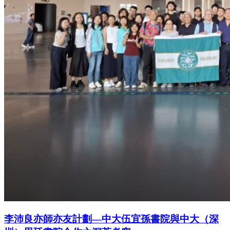
李沛良亦師亦友計劃—中大伍宜孫書院與中大（深