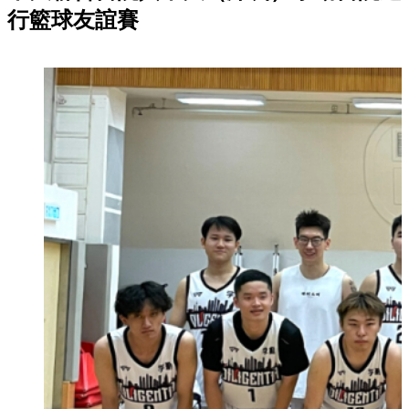
行籃球友誼賽