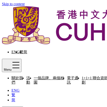
Skip to content
ENG
繁
简
Menu
關於我
活
一個品牌、兩個校
電子通
1+1+1 聯合資
們
動
園
訊
劃
ENG
繁
简