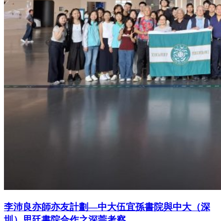
李沛良亦師亦友計劃—中大伍宜孫書院與中大（深
圳）思廷書院合作之深莞考察