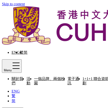
Skip to content
ENG
繁
简
Menu
關於我
活
一個品牌、兩個校
電子通
1+1+1 聯合資
們
動
園
訊
劃
ENG
繁
简