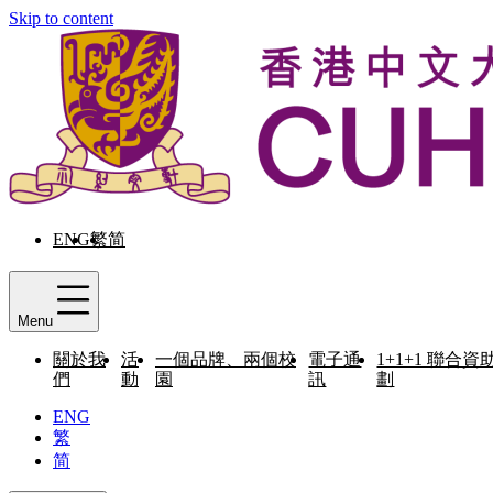
Skip to content
ENG
繁
简
Menu
關於我
活
一個品牌、兩個校
電子通
1+1+1 聯合資
們
動
園
訊
劃
ENG
繁
简