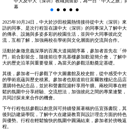
中大及中大（深圳）教職員留影，為一日「中大之旅」揭
幕
2025年10月24日，中大於沙田校園熱情接待從中大（深圳）來
訪的同事。是次行程旨在讓中大（深圳）的同事深入了解中大
的傳承、設施與多姿多彩的校園生活，並與中大同事彼此交
流，互相了解，加強兩校在學術與文化層面的交流與合作。
活動於象徵意義深厚的百萬大道揭開序幕，參加者首先在「仲
門」前合影留念，隨後前往李兆基樓參加歡迎簡介會，了解中
大的歷史沿革與重要發展，為當天的參觀活動奠定基礎。
其後，參加者一行參觀了中大圖書館及校史館，從中感受中大
的學術底蘊與歷史積累。參加者也順道前往富爾敦樓紀念品店
選購特色紀念品，並於和聲書院滬軒享用午膳。兩校同事在輕
鬆的氛圍中分享經驗、交流想法，加強彼此之間的專業連繫，
共同討探未來合作的機會。
下午行程包括參觀以創意與可持續發展著稱的伍宜孫書院，其
後到訪建築學院，了解中大在建築教育與設計理念方面的特色
與優勢。行程在輕鬆愉快的氛圍中圓滿結束，參加者於傍晚返
程。