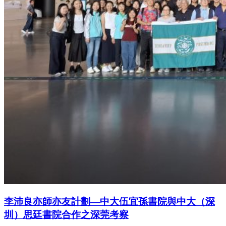
李沛良亦師亦友計劃—中大伍宜孫書院與中大（深
圳）思廷書院合作之深莞考察