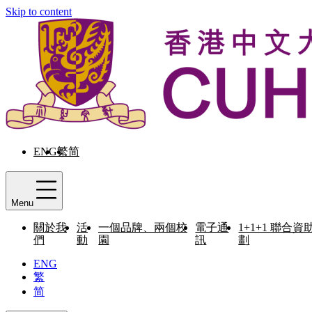
Skip to content
ENG
繁
简
Menu
關於我
活
一個品牌、兩個校
電子通
1+1+1 聯合資
們
動
園
訊
劃
ENG
繁
简