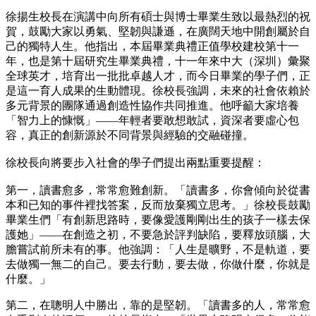
徐揚生校長在演講中向所有碩士與博士畢業生致以最熱烈的祝
賀，鼓勵大家以勇氣、堅韌與謙遜，在廣闊天地中開創屬於自
己的獨特人生。他指出，本屆畢業典禮正值學校建校第十一
年，也是第十屆研究生畢業典禮，十一年來中大（深圳）彙聚
全球英才，培育出一批批卓越人才，而今日畢業的學子們，正
是這一育人成果的生動體現。徐校長強調，未來的社會依賴於
多元背景的團隊通過創造性協作共同推進。他呼籲大家培養
「智力上的慷慨」——年輕者要敢想敢試，資深者要虛心包
容，真正的創新源於不同背景與經驗的交融碰撞。
徐校長向將要步入社會的學子們提出兩點重要提醒：
第一，讀書愈多，常常愈難創新。「讀書多，你會傾向於從書
本和已知的事件裡找答案，反而放棄獨立思考。」徐校長鼓勵
畢業生們「有創新思路時，要像愛護剛剛出生的孩子一樣去保
護她」——在創造之初，不要急於評判缺陷，要釋放頭腦，大
膽嘗試前所未有的事。他強調：「人生是曠野，不是軌道，要
去做獨一無二的自己。要去行動，要去做，你做什麼，你就是
什麼。」
第二，在聰明人中勝出，靠的是堅韌。「讀書多的人，常常愈