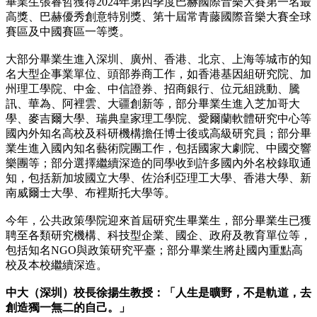
畢業生張睿哲獲得2024年第四季度巴赫國際音樂大賽第一名最
高獎、巴赫優秀創意特別獎、第十屆常青藤國際音樂大賽全球
賽區及中國賽區一等獎。
大部分畢業生進入深圳、廣州、香港、北京、上海等城市的知
名大型企事業單位、頭部券商工作，如香港基因組研究院、加
州理工學院、中金、中信證券、招商銀行、位元組跳動、騰
訊、華為、阿裡雲、大疆創新等，部分畢業生進入芝加哥大
學、麥吉爾大學、瑞典皇家理工學院、愛爾蘭軟體研究中心等
國內外知名高校及科研機構擔任博士後或高級研究員；部分畢
業生進入國內知名藝術院團工作，包括國家大劇院、中國交響
樂團等；部分選擇繼續深造的同學收到許多國內外名校錄取通
知，包括新加坡國立大學、佐治利亞理工大學、香港大學、新
南威爾士大學、布裡斯托大學等。
今年，公共政策學院迎來首屆研究生畢業生，部分畢業生已獲
聘至各類研究機構、科技型企業、國企、政府及教育單位等，
包括知名NGO與政策研究平臺；部分畢業生將赴國內重點高
校及本校繼續深造。
中大（深圳）校長徐揚生教授：「人生是曠野，不是軌道，去
創造獨一無二的自己。」