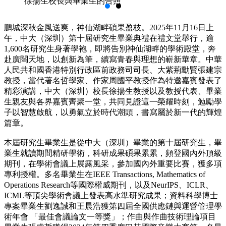
徐揚生校長與畢業生的合照
鵬城深秋金風送爽，神仙湖畔碩果盈枝。2025年11月16日上
午，中大（深圳）第十屆研究生畢業典禮在禮文堂舉行，逾
1,600名研究生身著學袍，即將告別神仙湖畔的學術殿堂，奔
赴廣闊天地，以創新為筆，續寫青春與理想的嶄新華章。中華
人民共和國香港特別行政區前政務司司長、大紫荊勳賢張建宗
教授，當代著名哲學家、作家周國平教授作為特邀嘉賓發表了
精彩演講，中大（深圳）校長徐揚生教授以及教授代表、畢業
生親友與各界嘉賓齊聚一堂，共同見證這一榮耀時刻，勉勵學
子以智慧啟航，以勇氣立於時代潮頭，書寫屬於新一代的輝煌
篇章。
本屆研究生畢業生是從中大（深圳）畢業的第十屆研究生，畢
業生就讀期間精研學術，科研成果碩果累累，頻登國內外頂級
期刊，在學術會議上展露風采，參加國內外重要比賽，獲多項
專利授權。多名畢業生在IEEE Transactions, Mathematics of
Operations Research等國際權威期刊，以及NeurIPS、ICLR、
ICML等頂尖學術會議上發表高水準研究成果；資料科學博士
專案畢業生劉逸誠和王晨浩獲第四屆全國供應鏈與運營管理學
術年會 「最佳會議論文一等獎」；作曲與作曲技術理論項目