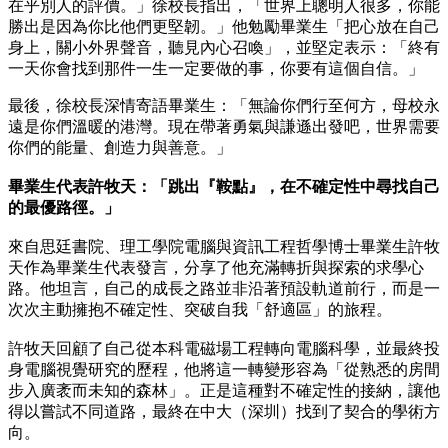
在乎別人的評價。」徐校長指出，「世界上聰明人很多，你能
勝出是因為你比他們更堅韌。」他勉勵畢業生「把心放在自己
身上，關小外界聲音，聽見內心召喚」，並堅定表示：「終有
一天你會找到那件一生一定要做的事，你要有這個自信。」
最後，徐校長深情寄語畢業生：「無論你們行至何方，母校永
遠是你們溫暖的港灣。現在帶著勇氣與謙遜出發吧，世界需要
你們的能量、創造力與善意。」
畢業生代表許牧天：「跳出『鞍點』，在不確定性中尋找自己
的最優路徑。」
來自思廷書院、理工學院電腦與資訊工程哲學博士畢業生許牧
天作為畢業生代表發言，分享了他充滿轉折與探索的求學心
路。他坦言，自己的成長之路並非沿著預設軌道前行，而是一
次次主動擁抱不確定性、突破自我「舒適區」的旅程。
許牧天回顧了自己從本科電磁場工程轉向電腦科學，並最終投
身電腦視覺研究的歷程，他將這一轉變形容為「從熟悉的房間
步入廣袤而未知的森林」。正是這種對不確定性的接納，讓他
得以嘗試不同道路，最終在中大（深圳）找到了契合的學術方
向。