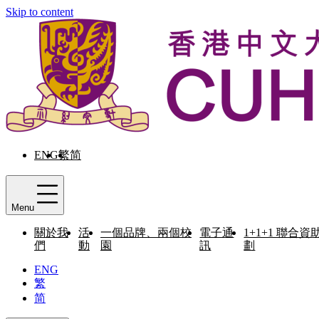
Skip to content
ENG
繁
简
Menu
關於我
活
一個品牌、兩個校
電子通
1+1+1 聯合資
們
動
園
訊
劃
ENG
繁
简