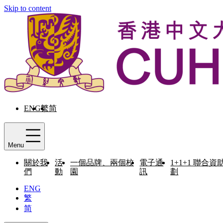
Skip to content
ENG
繁
简
Menu
關於我
活
一個品牌、兩個校
電子通
1+1+1 聯合資
們
動
園
訊
劃
ENG
繁
简