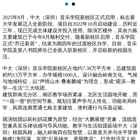
2025年8月，中大（深圳）音乐学院新校区正式启用，标志着
大学发展迈入全新阶段。项目自2022年10月启动建设，历时近
三年，现已完成主体建设并投入使用。除演艺楼外，其余六栋
主要建筑已于今年8月顺利交付。随着新校区启用，音乐学院
正式“乔迁新居”，结束为期四年的过渡校区办学。目前，音乐
学院及第八书院师生已全面入驻新校区，开启崭新的校园生
活。
中大（深圳）音乐学院新校区占地约7.38万平方米，总建筑面
积约13万平方米，办学规模1000人。设计融合岭南文化、气候
与地域特征，以“声情山水·叠奏鹏城”为理念，形成“观演—教
学—生活”三大组团。
建筑群南北分区，南区教学场所紧凑，北区生活园地开敞，营
“一疏一密”的空间节奏。规划注重声学与人性化，功能布局科
学，风雨连廊贯通七栋主要建筑，便利通行与乐器运输。
观演组团以簕杜鹃花瓣为原型，结合“大鹏展翅”意象，流线造
型兼具音乐律动感与导风功能。教学与生活组团延续中大（深
圳）校园风格，融入岭南四合院智慧，以垂直天井与水平穿廊
构建U形院落，实现“引风纳光、遮荫降温”，打造舒适宜人的