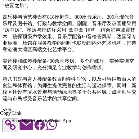
“校园之肺”。
赏乐楼与演艺楼设有818座剧院、800座音乐厅、200座现代音
乐厅及图书馆、行政与教学空间。剧院、音乐厅及录音棚采用
“房中房”、琴房与排练厅采用“盒中盒”结构，结合消声减震技
术，确保顶级声学效果。音乐厅配备60音栓管风琴，达国际专
业标准。场馆在服务教学的同时也联动国内外艺术机构，打造
粤港澳大湾区高端文化艺术平台。
美音楼和练琴楼配备400余间琴房、多个排练厅、实验实训空
间及研究中心，充分满足专业教学与创作需求。
第八书院与育人楼配备数百间学生宿舍，以及可容纳数百人的
食堂和体育馆，为师生提供完善的生活与运动保障。同时，新
校区还设有滨水景观与活动绿地等多个公共区域，成为师生交
流与市民感受音乐艺术的共享空间。
分享:
Copy Link
Share via Email
Share to Facebook
Share to WhatsApp