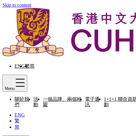
Skip to content
ENG
繁
简
Menu
關於我
活
一個品牌、兩個校
電子通
1+1+1 聯合資
們
動
園
訊
劃
ENG
繁
简