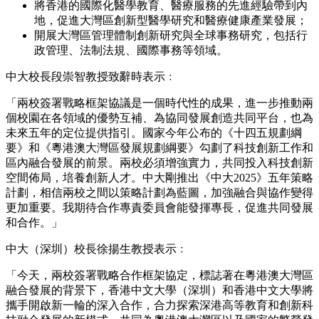
將香港的國際化醫學教育、醫療服務的先進經驗帶到內
地，促進大灣區創新型醫學研究和醫療健康產業發展；
開展大灣區管理體制創新研究與全球事務研究，包括行
政管理、法制法規、國際事務等領域。
中大校長段崇智教授致辭時表示﹕
「兩校簽署戰略框架協議是一個時代性的成果，進一步推動兩
個校園在各領域的優勢互補、為協同發展創造共同平台，也為
未來五年的定位提供指引。國家今年公布的《十四五規劃綱
要》和《粵港澳大灣區發展規劃綱要》勾劃了科技創新工作和
區內融合發展的前景。兩校必須增強實力，共同投入科技創新
空間佈局，培養創新人才。中大剛推出《中大2025》五年策略
計劃，相信兩校之間以策略計劃為藍圖，加強融合與協作變得
更加重要。我期待合作專責委員會能發揮專長，促進共同發展
和合作。」
中大（深圳）校長徐揚生教授表示﹕
「今天，兩校簽署戰略合作框架協定，標誌著在粵港澳大灣區
融合發展的背景下，香港中文大學（深圳）和香港中文大學將
攜手開啟新一輪的深入合作，合力探索深港高等教育和創新科