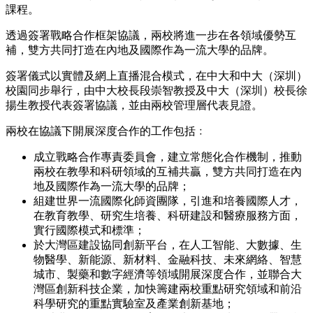
課程。
透過簽署戰略合作框架協議，兩校將進一步在各領域優勢互
補，雙方共同打造在內地及國際作為一流大學的品牌。
簽署儀式以實體及網上直播混合模式，在中大和中大（深圳）
校園同步舉行，由中大校長段崇智教授及中大（深圳）校長徐
揚生教授代表簽署協議，並由兩校管理層代表見證。
兩校在協議下開展深度合作的工作包括﹕
成立戰略合作專責委員會，建立常態化合作機制，推動
兩校在教學和科研領域的互補共贏，雙方共同打造在內
地及國際作為一流大學的品牌；
組建世界一流國際化師資團隊，引進和培養國際人才，
在教育教學、研究生培養、科研建設和醫療服務方面，
實行國際模式和標準；
於大灣區建設協同創新平台，在人工智能、大數據、生
物醫學、新能源、新材料、金融科技、未來網絡、智慧
城市、製藥和數字經濟等領域開展深度合作，並聯合大
灣區創新科技企業，加快籌建兩校重點研究領域和前沿
科學研究的重點實驗室及產業創新基地；