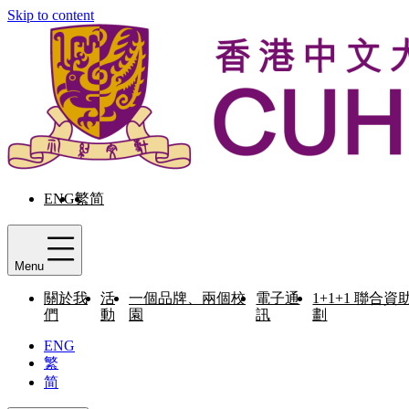
Skip to content
ENG
繁
简
Menu
關於我
活
一個品牌、兩個校
電子通
1+1+1 聯合資
們
動
園
訊
劃
ENG
繁
简