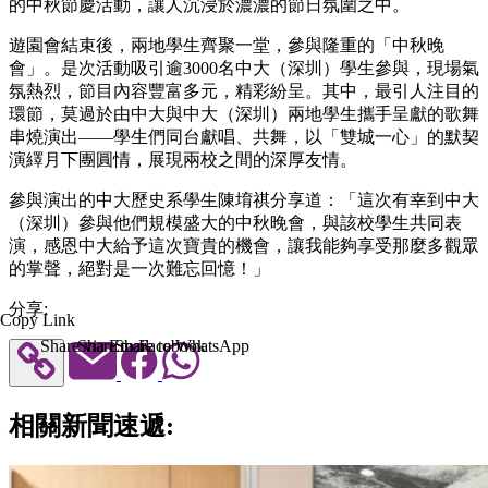
的中秋節慶活動，讓人沉浸於濃濃的節日氛圍之中。
遊園會結束後，兩地學生齊聚一堂，參與隆重的「中秋晚
會」。是次活動吸引逾3000名中大（深圳）學生參與，現場氣
氛熱烈，節目內容豐富多元，精彩紛呈。其中，最引人注目的
環節，莫過於由中大與中大（深圳）兩地學生攜手呈獻的歌舞
串燒演出——學生們同台獻唱、共舞，以「雙城一心」的默契
演繹月下團圓情，展現兩校之間的深厚友情。
參與演出的中大歷史系學生陳堉祺分享道：「這次有幸到中大
（深圳）參與他們規模盛大的中秋晚會，與該校學生共同表
演，感恩中大給予這次寶貴的機會，讓我能夠享受那麼多觀眾
的掌聲，絕對是一次難忘回憶！」
分享:
Copy Link
Share via Email
Share to Facebook
Share to WhatsApp
相關新聞速遞: