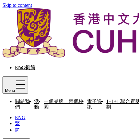
Skip to content
ENG
繁
简
Menu
關於我
活
一個品牌、兩個校
電子通
1+1+1 聯合資
們
動
園
訊
劃
ENG
繁
简