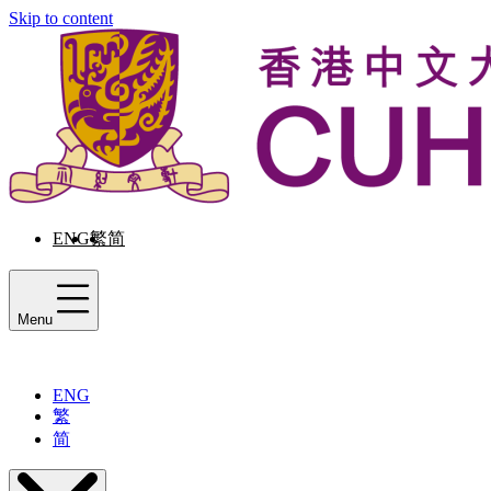
Skip to content
ENG
繁
简
Menu
ENG
繁
简