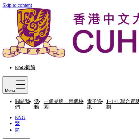
Skip to content
ENG
繁
简
Menu
關於我
活
一個品牌、兩個校
電子通
1+1+1 聯合資
們
動
園
訊
劃
ENG
繁
简