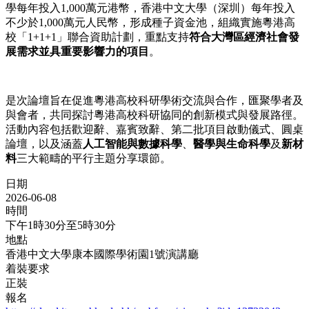
學每年投入1,000萬元港幣，香港中文大學（深圳）每年投入
不少於1,000萬元人民幣，形成種子資金池，組織實施粵港高
校「1+1+1」聯合資助計劃，重點支持
符合大灣區經濟社會發
展需求並具重要影響力的項目
。
是次論壇旨在促進粵港高校科研學術交流與合作，匯聚學者及
與會者，共同探討粵港高校科研協同的創新模式與發展路徑。
活動內容包括歡迎辭、嘉賓致辭、第二批項目啟動儀式、圓桌
論壇，以及涵蓋
人工智能與數據科學
、
醫學與生命科學
及
新材
料
三大範疇的平行主題分享環節。
日期
2026-06-08
時間
下午1時30分至5時30分
地點
香港中文大學康本國際學術園1號演講廳
着裝要求
正裝
報名