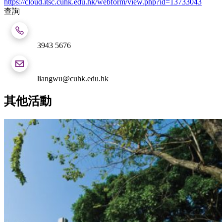
https://cloud.itsc.cuhk.edu.hk/webform/view.php?id=13733043
查詢
3943 5676
liangwu@cuhk.edu.hk
其他活動