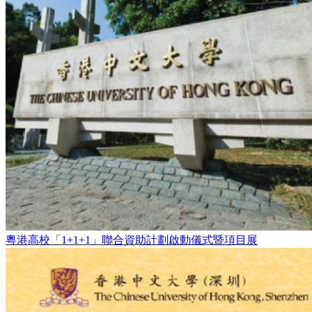
粵港高校「1+1+1」聯合資助計劃啟動儀式暨項目展