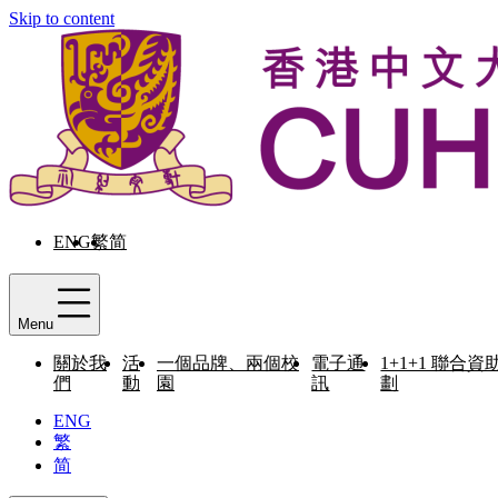
Skip to content
ENG
繁
简
Menu
關於我
活
一個品牌、兩個校
電子通
1+1+1 聯合資
們
動
園
訊
劃
ENG
繁
简