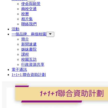
使命與願景
兩校交通
校曆
相片集
聯絡我們
活動
一個品牌、兩個校園
Toggle Sub-menu
簡介
新聞速遞
姊妹書院
課程
校園互訪
行政資源共享
電子通訊
1+1+1 聯合資助計劃