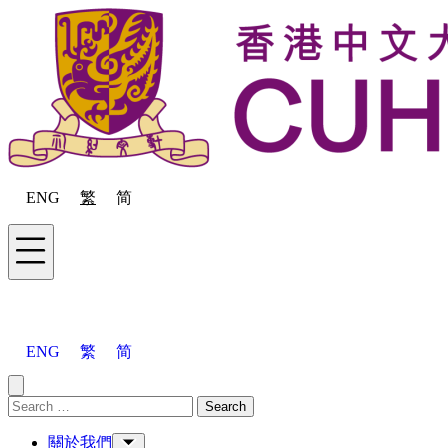
Skip to content
ENG
繁
简
Menu
ENG
繁
简
Close menu
Search for:
Search
Menu
關於我們
Toggle Sub-menu