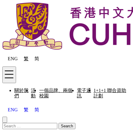
Skip to content
ENG
繁
简
Menu
關於我
活
一個品牌、兩個
電子通
1+1+1 聯合資助
們
動
校園
訊
計劃
ENG
繁
简
Close menu
Search for:
Search
Menu