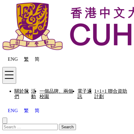
Skip to content
ENG
繁
简
Menu
關於我
活
一個品牌、兩個
電子通
1+1+1 聯合資助
們
動
校園
訊
計劃
ENG
繁
简
Close menu
Search for:
Search
Menu