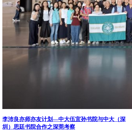
李沛良亦师亦友计划—中大伍宜孙书院与中大（深
圳）思廷书院合作之深莞考察