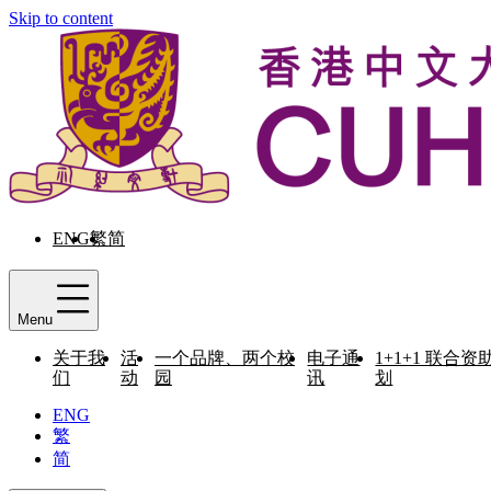
Skip to content
ENG
繁
简
Menu
关于我
活
一个品牌、两个校
电子通
1+1+1 联合资
们
动
园
讯
划
ENG
繁
简