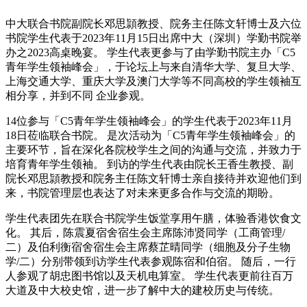
中大联合书院副院长邓思頴教授、院务主任陈文轩博士及六位
书院学生代表于2023年11月15日出席中大（深圳）学勤书院举
办之2023高桌晚宴。 学生代表更参与了由学勤书院主办「C5
青年学生领袖峰会」，于论坛上与来自清华大学、复旦大学、
上海交通大学、重庆大学及澳门大学等不同高校的学生领袖互
相分享，并到不同 企业参观。
14位参与「C5青年学生领袖峰会」的学生代表于2023年11月
18日莅临联合书院。 是次活动为「C5青年学生领袖峰会」的
主要环节，旨在深化各院校学生之间的沟通与交流，并致力于
培育青年学生领袖。 到访的学生代表由院长王香生教授、副
院长邓思頴教授和院务主任陈文轩博士亲自接待并欢迎他们到
来，书院管理层也表达了对未来更多合作与交流的期盼。
学生代表团先在联合书院学生饭堂享用午膳，体验香港饮食文
化。 其后，陈震夏宿舍宿生会主席陈沛贤同学（工商管理/
二）及伯利衡宿舍宿生会主席蔡芷晴同学（细胞及分子生物
学/二）分别带领到访学生代表参观陈宿和伯宿。 随后，一行
人参观了胡忠图书馆以及天机电算室。 学生代表更前往百万
大道及中大校史馆，进一步了解中大的建校历史与传统。