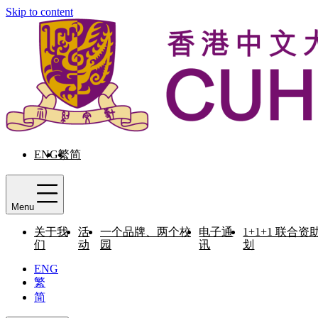
Skip to content
ENG
繁
简
Menu
关于我
活
一个品牌、两个校
电子通
1+1+1 联合资
们
动
园
讯
划
ENG
繁
简