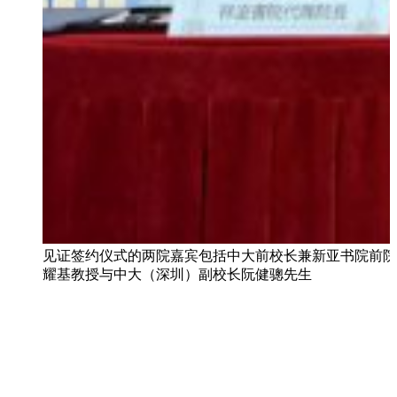
见证签约仪式的两院嘉宾包括中大前校长兼新亚书院前院
耀基教授与中大（深圳）副校长阮健骢先生