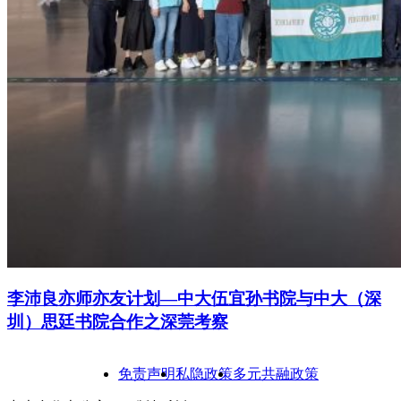
李沛良亦师亦友计划—中大伍宜孙书院与中大（深
圳）思廷书院合作之深莞考察
免责声明
私隐政策
多元共融政策