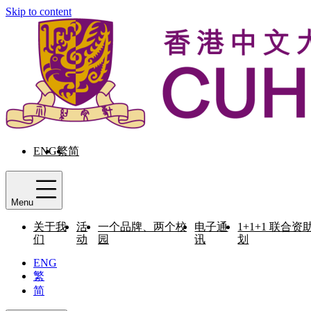
Skip to content
ENG
繁
简
Menu
关于我
活
一个品牌、两个校
电子通
1+1+1 联合资
们
动
园
讯
划
ENG
繁
简