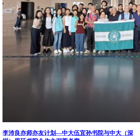
李沛良亦师亦友计划—中大伍宜孙书院与中大（深