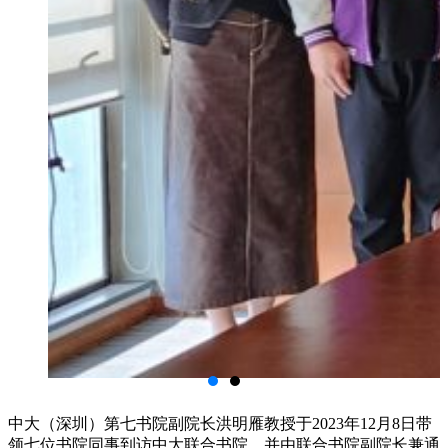
中大（深圳）第七书院副院长洪明雁教授于2023年12月8日带
领七位书院同事到访中大联合书院，并由联合书院副院长兼通