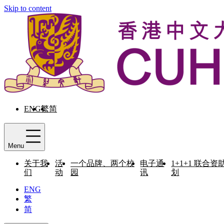
Skip to content
ENG
繁
简
Menu
关于我
活
一个品牌、两个校
电子通
1+1+1 联合资
们
动
园
讯
划
ENG
繁
简