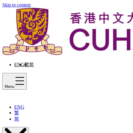
Skip to content
ENG
繁
简
Menu
ENG
繁
简