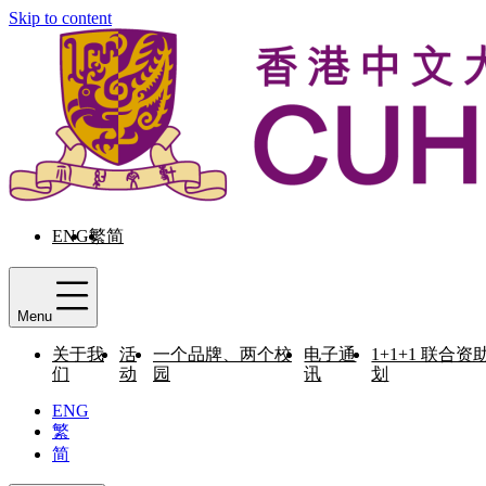
Skip to content
ENG
繁
简
Menu
关于我
活
一个品牌、两个校
电子通
1+1+1 联合资
们
动
园
讯
划
ENG
繁
简