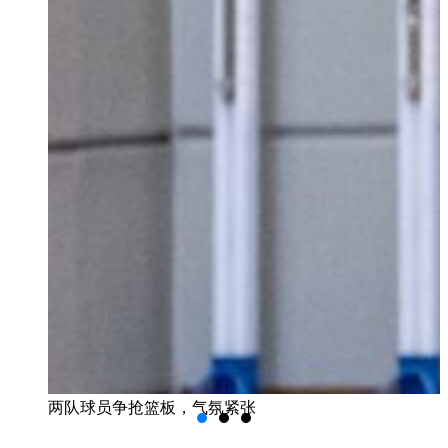
两队球员争抢篮板，气氛紧张