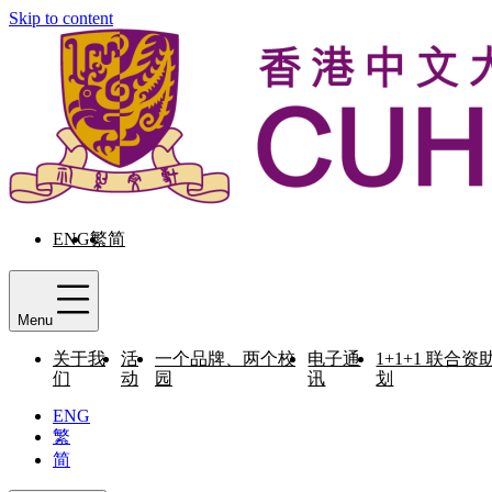
Skip to content
ENG
繁
简
Menu
关于我
活
一个品牌、两个校
电子通
1+1+1 联合资
们
动
园
讯
划
ENG
繁
简