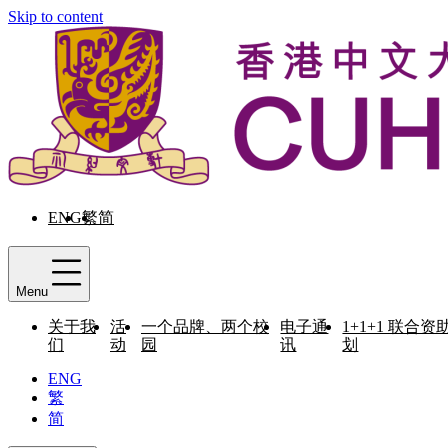
Skip to content
ENG
繁
简
Menu
关于我
活
一个品牌、两个校
电子通
1+1+1 联合资
们
动
园
讯
划
ENG
繁
简