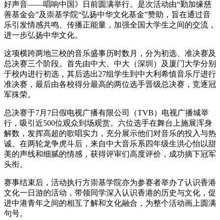
好声音——唱响中国》日前圆满举行。是次活动由“勤加缘慈
善基金会”及崇基学院“弘扬中华文化基金”赞助，旨在通过音
乐引发情感共鸣、传播正能量，加强全国大学生之间的交流，
进一步弘扬中华文化。
这项横跨两地三校的音乐盛事历时数月，分为初选、准决赛及
总决赛三个阶段。首先由中大、中大（深圳）及厦门大学分别
于校内进行初选，其后选出27组学生到中大利希慎音乐厅进行
准决赛，最后由各校得分最高的两位选手晋级总决赛，竞逐冠
军殊荣。
总决赛于7月7日假电视广播有限公司（TVB）电视广播城举
行，吸引近500位观众到场观赏。六位选手在舞台上施展浑身
解数，发挥高超的歌唱实力，充分展示他们对音乐的投入与热
诚。在两轮龙争虎斗后，来自中大音乐系四年级生洪心怡以甜
美的声线和细腻的情感，获得评审们高度评价，成功摘下冠军
头衔。
赛事结束后，活动执行方崇基学院亦为参赛者举办了认识香港
文化一日游的活动，带领同学深入认识香港的历史与文化，促
进中港青年之间的相互了解和文化融合，为整个活动画上圆满
句号。