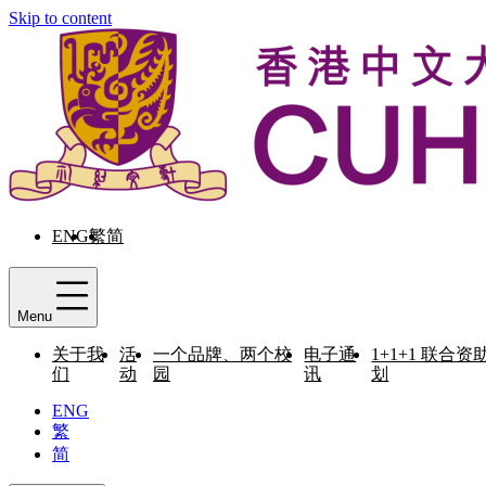
Skip to content
ENG
繁
简
Menu
关于我
活
一个品牌、两个校
电子通
1+1+1 联合资
们
动
园
讯
划
ENG
繁
简