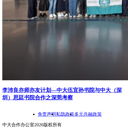
李沛良亦师亦友计划—中大伍宜孙书院与中大（深
圳）思廷书院合作之深莞考察
免责声明
私隐政策
多元共融政策
中大合作办公室2026版权所有