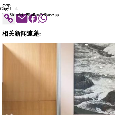
分享:
Copy Link
Share via Email
Share to Facebook
Share to WhatsApp
相关新闻速递: