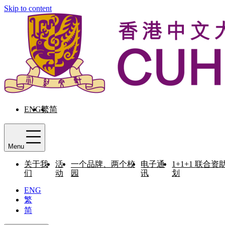
Skip to content
ENG
繁
简
Menu
关于我
活
一个品牌、两个校
电子通
1+1+1 联合资
们
动
园
讯
划
ENG
繁
简