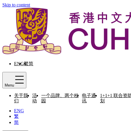
Skip to content
ENG
繁
简
Menu
关于我
活
一个品牌、两个校
电子通
1+1+1 联合资
们
动
园
讯
划
ENG
繁
简