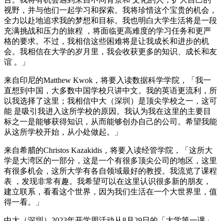
视野，并与他们一起学习和探索。我将珍惜这个宝贵的机会，
全力以赴地追求我的梦想和目标。我也明白大学生活将是一段
充满挑战和压力的旅程 ，将面临更高难度的学习任务和更严
格的要求。不过，我相信这些困难将是让我成长和进步的机
会。我相信在大学的岁月里，我会收获更多的知识、成长和友
谊 。」
来自印尼的Matthew Kwok，将要入读数据科学学院，「我一
直想到中国，大多数中国学校只讲中文。我的英语更流利，所
以我选择了这里；我相信中大（深圳）是顶尖学校之一，这可
能 是吸引我进入这所学校的原因。我认为我在这里的主要目
标之一是能够获得知识，从而能够创办自己的公司。希望我能
从这所学校开始，从小处做起。」
来自希腊的Christos Kazakidis，将要入读经管学院，「这所大
学是大湾区的一部分，这是一个有很多顶尖公司的地区，这里
有很多机会，这所大学有各自领域最好的教授。我流览了课程
表 ，发现非常有趣。我希望可以在这里认识很多新的朋友，
建立联系，看看这个世界，因为我们生活在一个大世界里，值
得一看。」
中大（深圳）2023年开学周活动从8月29日的「大学第一课」