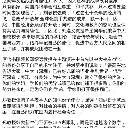
之间爆发热战的可能性并不 大，因为这样的战争没有赢家，
只有输家。两国终将学会相互尊重、和平共存，只不过需要些
时间去实现罢了。」刘教授强调，「过去七十余年的经济腾
飞，是改革开放与 全球化携手共进的成果，缺一不可。因
此，中国经济必须保持开放；同时，文化与教育的交流也应保
持其活力与持续性。」因此，刘遵义教授希望同学们秉承中大
创校校长 李卓敏教授的办学初心「结合传统与现代，融会中
国与西方」，始终牢记自己的使命，促进中西方人民之间的相
互了解，并将彼此团结在一起！
厚含书院院长郑绍远教授在主题演讲中首先以中大校友/学长
的身份分享了自己的求学经历，并对新生们说道：「很高兴地
告诉大家，中大（深圳）已有好几届的毕业 生到世界一流学
府深造，表现十分良好，为中大（深圳）建立了很好的声誉，
你们的学姐、学长们的优异成绩已给你们铺了很多路，你们的
努力将来也一定为你们 的学弟、学妹们打开很多扇门。」
郑教授强调了学者学人的知识份子使命，强调「知识份子就应
当能够慎思明辩，对社会的事情，对人类的问题提出解答的方
案，在自己能力范围内履行社会责任。」
郑教授鼓励新生们不要被GPA所限制，而是要超越这个数字，