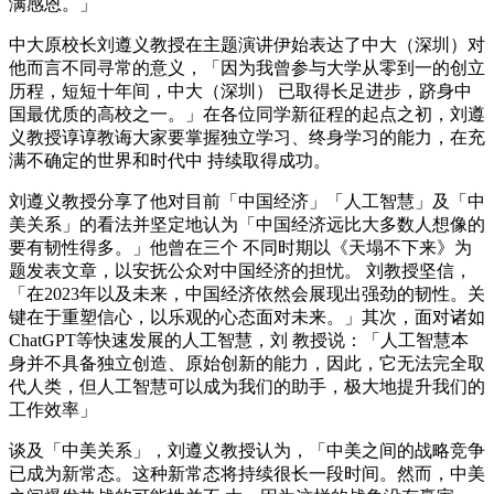
满感恩。」
中大原校长刘遵义教授在主题演讲伊始表达了中大（深圳）对
他而言不同寻常的意义，「因为我曾参与大学从零到一的创立
历程，短短十年间，中大（深圳） 已取得长足进步，跻身中
国最优质的高校之一。」在各位同学新征程的起点之初，刘遵
义教授谆谆教诲大家要掌握独立学习、终身学习的能力，在充
满不确定的世界和时代中 持续取得成功。
刘遵义教授分享了他对目前「中国经济」「人工智慧」及「中
美关系」的看法并坚定地认为「中国经济远比大多数人想像的
要有韧性得多。」他曾在三个 不同时期以《天塌不下来》为
题发表文章，以安抚公众对中国经济的担忧。 刘教授坚信，
「在2023年以及未来，中国经济依然会展现出强劲的韧性。关
键在于重塑信心，以乐观的心态面对未来。」其次，面对诸如
ChatGPT等快速发展的人工智慧，刘 教授说：「人工智慧本
身并不具备独立创造、原始创新的能力，因此，它无法完全取
代人类，但人工智慧可以成为我们的助手，极大地提升我们的
工作效率」
谈及「中美关系」，刘遵义教授认为，「中美之间的战略竞争
已成为新常态。这种新常态将持续很长一段时间。然而，中美