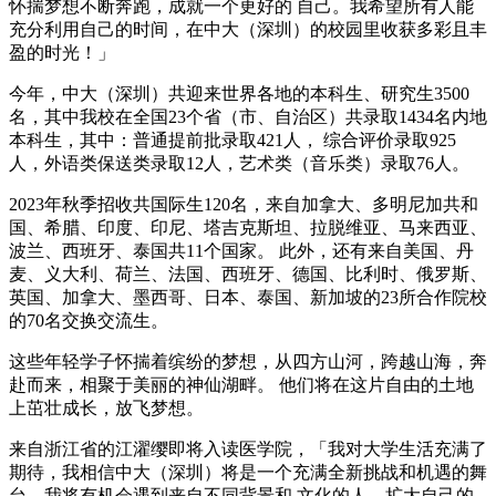
怀揣梦想不断奔跑，成就一个更好的 自己。我希望所有人能
充分利用自己的时间，在中大（深圳）的校园里收获多彩且丰
盈的时光！」
今年，中大（深圳）共迎来世界各地的本科生、研究生3500
名，其中我校在全国23个省（市、自治区）共录取1434名内地
本科生，其中：普通提前批录取421人， 综合评价录取925
人，外语类保送类录取12人，艺术类（音乐类）录取76人。
2023年秋季招收共国际生120名，来自加拿大、多明尼加共和
国、希腊、印度、印尼、塔吉克斯坦、拉脱维亚、马来西亚、
波兰、西班牙、泰国共11个国家。 此外，还有来自美国、丹
麦、义大利、荷兰、法国、西班牙、德国、比利时、俄罗斯、
英国、加拿大、墨西哥、日本、泰国、新加坡的23所合作院校
的70名交换交流生。
这些年轻学子怀揣着缤纷的梦想，从四方山河，跨越山海，奔
赴而来，相聚于美丽的神仙湖畔。 他们将在这片自由的土地
上茁壮成长，放飞梦想。
来自浙江省的江濯缨即将入读医学院，「我对大学生活充满了
期待，我相信中大（深圳）将是一个充满全新挑战和机遇的舞
台。我将有机会遇到来自不同背景和 文化的人，扩大自己的