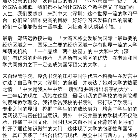
追求更高的目标，发挥自己的潜力：「GPA只是一个数字，无
论GPA高或低，我们都不应当让GPA这个数字定义 了我们的
人生。我们要超越！来到中大（深圳）这个世界一流的学习平
台，你们应当瞄准更高的目标，好好学习来发挥自己的潜能，
你们一定能够做出一番事业，为社会 和人类谋幸福。」
最后，郑绍远教授讲道，「大湾区将会发展为国际上最重要的
经济区域之一。国际上主要的经济区域一定有世界一流的大学
和研究机构，「一个品牌，两个校园」的 中大和中大（深
圳）有优秀的办学传承，具备所有大湾区的优势，在老师和同
学共同努力之下一定会成为国际顶尖的大学。 」
来自经管学院、厚含书院的江籽睿同学代表本科新生在发言中
讲述了自己和中大（深圳）的邂逅，并表达了她对大学的热爱
之情，「中大是我人生中第一 所知道并叫得出名字的大学，
十二年后的现在，我站在这里。最吸引我的是学校的教育管理
制度和教学理念。我很欣赏我校的书院制，它打破了学院与
专业之间的界限，挖掘了学生们的成长潜力，培育了学生们的
宽阔视野与责任担当意识。另外，中英并重的教学模式不仅继
承、传播了中国文化，同时也为来自不同文化背景的 同学们
打开了通往知识殿堂的大门，这体现了大学的包容性和国际
性，真正实践了『结合传统与现代，融会中国与西方』。我将