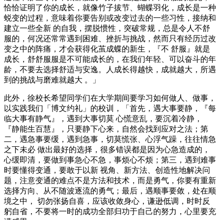
恰恰证明了你的成长，就像竹子拔节、蝴蝶羽化，成长是一种
蜕变的过程，意味着你要告别或改变过去的一些习性，接纳和
建立一些全新 的自我，摆脱惯性，突破常规，总是令人不舒
服的，何况还常常遇到困难、挫折与挑战，然而只有经历过改
变之中的阵痛，才会获得化茧成蝶的新生，『不 舒服』就是
成长，舒舒服服是不可能成长的，在我们年轻、可以奋斗的年
龄，不要去选择舒适与安逸。人成长得越快，成就越大，所遇
到的挑战与磨难就越大 。」
此外，徐校长希望同学们在大学期间要学习如何做人、做事，
以实践我们「博文约礼」的校训，「首先，遇大事要静，『每
临大事有静气』，遇到大事切莫 心慌意乱，要沉着冷静，
『静能生百慧』，只要静下心来，自然会找到应对之法；第
二，遇急事要缓，遇到急事，切莫慌张、心浮气躁，往往情急
之下未必 做出最好的选择，很多错误都是因为心急造成的，
心缓即清，要做到事急心不急，事烦心不烦；第三，遇到难事
时要懂得变通，要敢于以新 视角、新方法、创造性地解决问
题，注意变通的难点不是方法和技术，而是勇气，你要有重新
选择方向、从不随波逐流的勇气；最后，遇顺事要敛，处在顺
境之中， 切勿张扬自喜，应该收敛身心，谦逊低调，时时反
躬自省，不要将一时的成功全部归功于自己的努力，心里要充