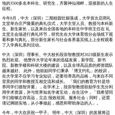
地的3500多名本科生、研究生，齐聚神仙湖畔，迎接新的人生
征程。
今年8月，中大（深圳）二期校园壮丽落成，大学首次启用礼
文堂举办庄严隆重的典礼仪式，大学主管人员、教授与本科新
生、新生家长，以及来自全国各地的本科生中学班主任在 礼
文堂主会场进行典礼环节，研究生在大学体育馆分会场线下观
看和参与典礼，部分新生家长与社会各界嘉宾线上上全程观看
了入学典礼系列活动。
中大（深圳）理事长、中大校长段崇智教授对2023级新生表示
热烈欢迎。 他赞许大学近年来的迅猛发展，新学院、新书
院、新教学楼和科研大楼的建设，以及全球高品质的师资团队
越来越好。 此外，他鼓励同学们秉承 「博文约礼」的校训，
在大学里不仅学习专业知识，还要培养高尚品格，与来自不同
背景的同学和教授互相交流和成长。 「我们的教育方针是培
养同学们德智并重」，在学术上，段崇智教授鼓励学生充分利
用学术资源，并与世界知名学者互动，在生活中，「我希望同
学们能够志存高远，立志 报效祖国、服务社会；同时，还需
谨记脚踏实地，从小事做起，感恩和帮助身边的人」。
今年，中大在庆祝一甲子。 明年，中大（深圳）的发展将迈