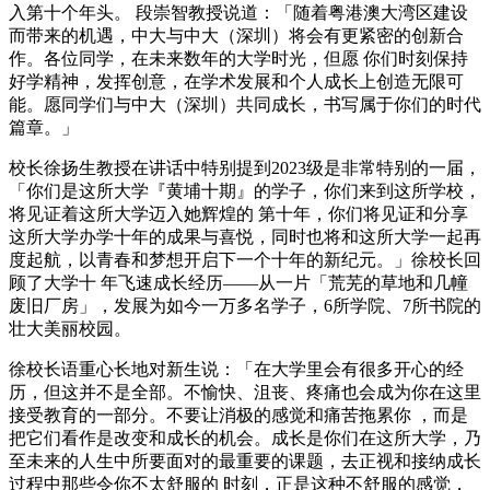
入第十个年头。 段崇智教授说道：「随着粤港澳大湾区建设
而带来的机遇，中大与中大（深圳）将会有更紧密的创新合
作。各位同学，在未来数年的大学时光，但愿 你们时刻保持
好学精神，发挥创意，在学术发展和个人成长上创造无限可
能。愿同学们与中大（深圳）共同成长，书写属于你们的时代
篇章。」
校长徐扬生教授在讲话中特别提到2023级是非常特别的一届，
「你们是这所大学『黄埔十期』的学子，你们来到这所学校，
将见证着这所大学迈入她辉煌的 第十年，你们将见证和分享
这所大学办学十年的成果与喜悦，同时也将和这所大学一起再
度起航，以青春和梦想开启下一个十年的新纪元。」徐校长回
顾了大学十 年飞速成长经历——从一片「荒芜的草地和几幢
废旧厂房」，发展为如今一万多名学子，6所学院、7所书院的
壮大美丽校园。
徐校长语重心长地对新生说：「在大学里会有很多开心的经
历，但这并不是全部。不愉快、沮丧、疼痛也会成为你在这里
接受教育的一部分。不要让消极的感觉和痛苦拖累你 ，而是
把它们看作是改变和成长的机会。成长是你们在这所大学，乃
至未来的人生中所要面对的最重要的课题，去正视和接纳成长
过程中那些令你不太舒服的 时刻，正是这种不舒服的感觉，