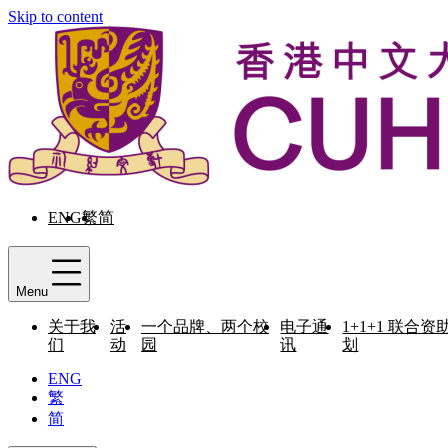
Skip to content
ENG
繁
简
Menu
关于我
活
一个品牌、两个校
电子通
1+1+1 联合资
们
动
园
讯
划
ENG
繁
简