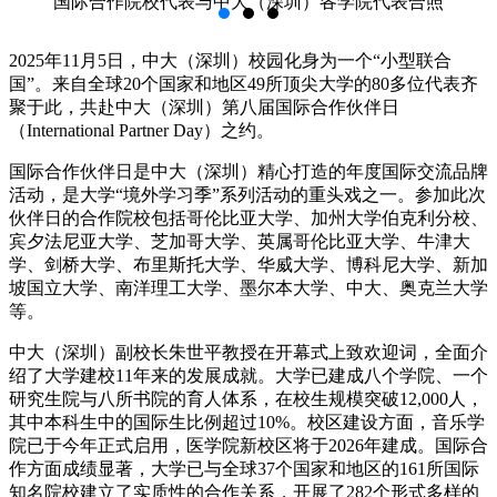
国际合作院校代表与中大（深圳）各学院代表合照
2025年11月5日，中大（深圳）校园化身为一个“小型联合
国”。来自全球20个国家和地区49所顶尖大学的80多位代表齐
聚于此，共赴中大（深圳）第八届国际合作伙伴日
（International Partner Day）之约。
国际合作伙伴日是中大（深圳）精心打造的年度国际交流品牌
活动，是大学“境外学习季”系列活动的重头戏之一。参加此次
伙伴日的合作院校包括哥伦比亚大学、加州大学伯克利分校、
宾夕法尼亚大学、芝加哥大学、英属哥伦比亚大学、牛津大
学、剑桥大学、布里斯托大学、华威大学、博科尼大学、新加
坡国立大学、南洋理工大学、墨尔本大学、中大、奥克兰大学
等。
中大（深圳）副校长朱世平教授在开幕式上致欢迎词，全面介
绍了大学建校11年来的发展成就。大学已建成八个学院、一个
研究生院与八所书院的育人体系，在校生规模突破12,000人，
其中本科生中的国际生比例超过10%。校区建设方面，音乐学
院已于今年正式启用，医学院新校区将于2026年建成。国际合
作方面成绩显著，大学已与全球37个国家和地区的161所国际
知名院校建立了实质性的合作关系，开展了282个形式多样的