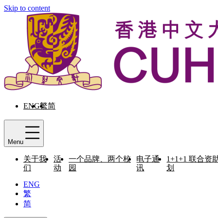
Skip to content
ENG
繁
简
Menu
关于我
活
一个品牌、两个校
电子通
1+1+1 联合资
们
动
园
讯
划
ENG
繁
简