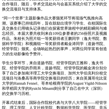
合作项目。随后，学术交流处向与会嘉宾系统介绍了大学的交
换交流项目与支持体系。
“同一个世界”主题影像作品大赛颁奖环节将现场气氛推向高
潮。该赛事已持续四年，旨在鼓励出境学习学生、在校国际生
及交换生们用镜头记录他们在探索世界旅程中的精彩瞬间与难
忘经历。本届大赛共收到来自109位参赛者的256份照片及视频
作品。朱校长为照片组一等奖获得者王鹏同学（逸夫书院、数
据科学学院）和视频组一等奖获得者戴金涛同学（道扬书院、
经管学院）颁奖。会场响起热烈的掌声，对两位同学富有创造
力的生动影像给予赞许。
学生分享环节，来自道扬书院、经管学院的王雅和，逸夫书
院、经管学院的乔雨禾，道扬书院、经管学院的戴金涛分别分
享了自己参加南洋理工大学交换项目、加州大学伯克利分校交
流项目与洛桑高等商学院交换项目的经历；来自英属哥伦比亚
大学的Hannah Fennel、哥本哈根商学院的August Vigild-Nilsson
和早稻田大学的Ryuichi Minami则分享了自己在中大（深圳）
的交换学习历程。
开幕式结束后，国际合作院校代表与大学八大学院——经管学
院、理工学院、人文社科学院、数据科学学院、医学院、音乐