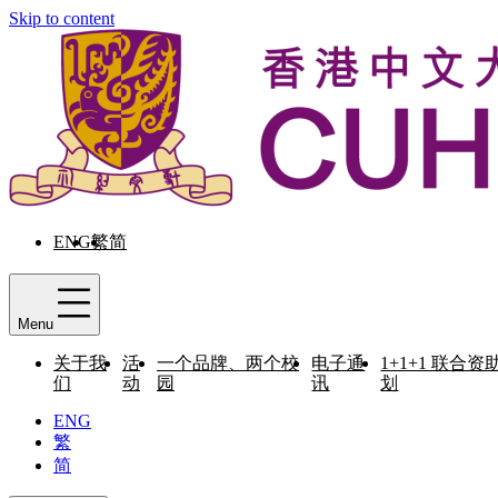
Skip to content
ENG
繁
简
Menu
关于我
活
一个品牌、两个校
电子通
1+1+1 联合资
们
动
园
讯
划
ENG
繁
简