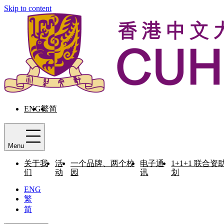
Skip to content
ENG
繁
简
Menu
关于我
活
一个品牌、两个校
电子通
1+1+1 联合资
们
动
园
讯
划
ENG
繁
简