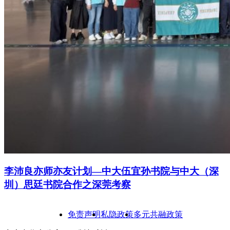
李沛良亦师亦友计划—中大伍宜孙书院与中大（深
圳）思廷书院合作之深莞考察
免责声明
私隐政策
多元共融政策