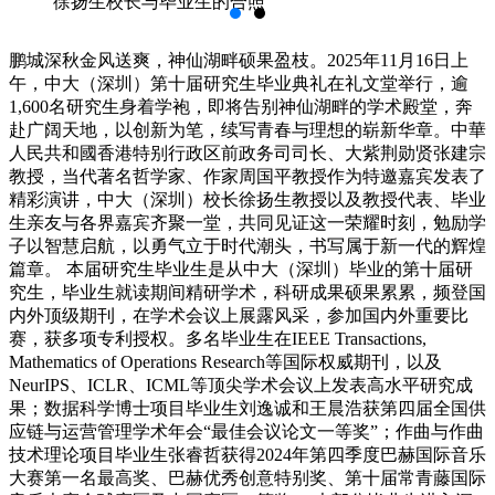
徐扬生校长与毕业生的合照
鹏城深秋金风送爽，神仙湖畔硕果盈枝。2025年11月16日上
午，中大（深圳）第十届研究生毕业典礼在礼文堂举行，逾
1,600名研究生身着学袍，即将告别神仙湖畔的学术殿堂，奔
赴广阔天地，以创新为笔，续写青春与理想的崭新华章。中華
人民共和國香港特别行政区前政务司司长、大紫荆勋贤张建宗
教授，当代著名哲学家、作家周国平教授作为特邀嘉宾发表了
精彩演讲，中大（深圳）校长徐扬生教授以及教授代表、毕业
生亲友与各界嘉宾齐聚一堂，共同见证这一荣耀时刻，勉励学
子以智慧启航，以勇气立于时代潮头，书写属于新一代的辉煌
篇章。
本届研究生毕业生是从中大（深圳）毕业的第十届研
究生，毕业生就读期间精研学术，科研成果硕果累累，频登国
内外顶级期刊，在学术会议上展露风采，参加国内外重要比
赛，获多项专利授权。多名毕业生在IEEE Transactions,
Mathematics of Operations Research等国际权威期刊，以及
NeurIPS、ICLR、ICML等顶尖学术会议上发表高水平研究成
果；数据科学博士项目毕业生刘逸诚和王晨浩获第四届全国供
应链与运营管理学术年会“最佳会议论文一等奖”；作曲与作曲
技术理论项目毕业生张睿哲获得2024年第四季度巴赫国际音乐
大赛第一名最高奖、巴赫优秀创意特别奖、第十届常青藤国际