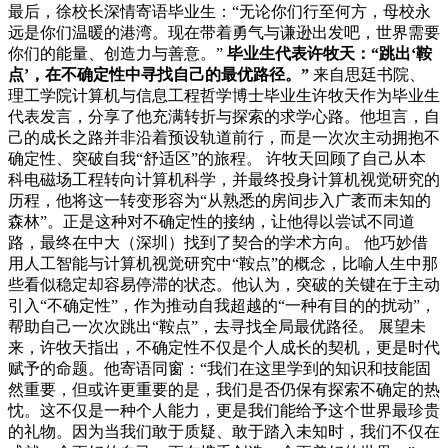
最后，徐校长深情寄语毕业生：“无论你们行至何方，母校永
远是你们温暖的港湾。现在带着勇气与谦逊出发吧，世界需要
你们的能量、创造力与善意。”
毕业生代表许牧天：“跳出‘鞍
点’，在不确定性中寻找自己的最优路径。”
来自思廷书院、
理工学院计算机与信息工程哲学博士毕业生许牧天作为毕业生
代表发言，分享了他充满转折与探索的求学心路。他坦言，自
己的成长之路并非沿着预设轨道前行，而是一次次主动拥抱不
确定性、突破自我“舒适区”的旅程。
许牧天回顾了自己从本
科电磁场工程转向计算机科学，并最终投身计算机视觉研究的
历程，他将这一转变形容为“从熟悉的房间步入广袤而未知的
森林”。正是这种对不确定性的接纳，让他得以尝试不同道
路，最终在中大（深圳）找到了契合的学术方向。
他巧妙借
用人工智能与计算机视觉研究中“鞍点”的概念，比喻人生中那
些看似稳定却容易停滞的状态。他认为，突破的关键在于主动
引入“不确定性”，作为推动自我超越的“一种有目的的扰动”，
帮助自己一次次跳出“鞍点”，去寻找全局最优路径。
展望未
来，许牧天指出，不确定性不仅是个人成长的契机，更是时代
赋予的命题。他寄语同窗：“我们在这里学到的知识和技能固
然重要，但或许更重要的是，我们是否仍保有探索不确定的热
忱。这不仅是一种个人能力，更是我们能给予这个世界最珍贵
的礼物。因为当我们敢于质疑、敢于踏入未知时，我们不仅在