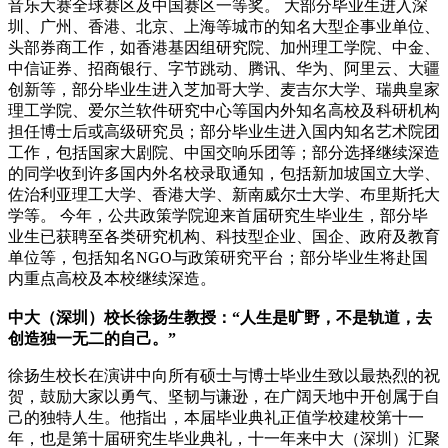
音乐大赛全球赛区及中国赛区一等奖。
大部分毕业生进入深
圳、广州、香港、北京、上海等城市的知名大型企事业单位、
头部券商工作，如香港基因组研究院、加州理工学院、中金、
中信证券、招商银行、字节跳动、腾讯、华为、阿里云、大疆
创新等，部分毕业生进入芝加哥大学、麦吉尔大学、瑞典皇家
理工学院、爱尔兰软件研究中心等国内外知名高校及科研机构
担任博士后或高级研究员；部分毕业生进入国内知名艺术院团
工作，包括国家大剧院、中国交响乐团等；部分选择继续深造
的同学收到许多国内外名校录取通知，包括新加坡国立大学、
佐治利亚理工大学、香港大学、新南威尔士大学、布里斯托大
学等。
今年，公共政策学院迎来首届研究生毕业生，部分毕
业生已获聘至各类研究机构、科技型企业、国企、政府及教育
单位等，包括知名NGO与政策研究平台；部分毕业生将赴国
内重点高校及本校继续深造。
中大（深圳）校长徐扬生教授：“人生是旷野，不是轨道，去
创造独一无二的自己。”
徐扬生校长在演讲中向所有硕士与博士毕业生致以最热烈的祝
贺，鼓励大家以勇气、坚韧与谦逊，在广阔天地中开创属于自
己的独特人生。他指出，本届毕业典礼正值学校建校第十一
年，也是第十届研究生毕业典礼，十一年来中大（深圳）汇聚