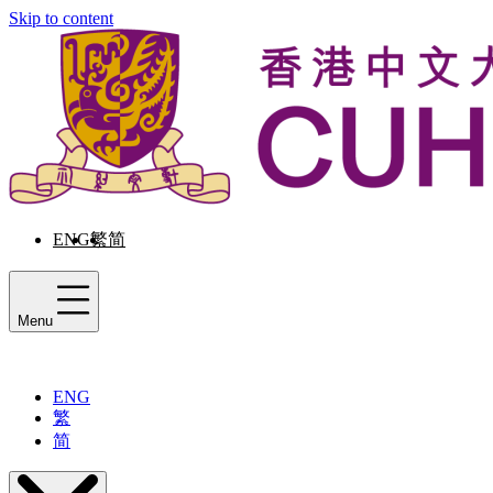
Skip to content
ENG
繁
简
Menu
ENG
繁
简