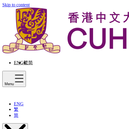
Skip to content
ENG
繁
简
Menu
ENG
繁
简