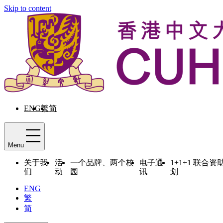
Skip to content
ENG
繁
简
Menu
关于我
活
一个品牌、两个校
电子通
1+1+1 联合资
们
动
园
讯
划
ENG
繁
简