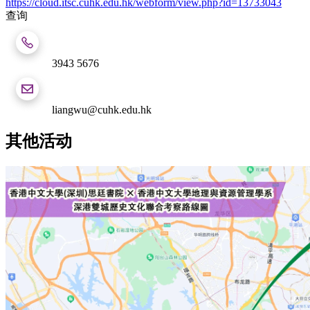
https://cloud.itsc.cuhk.edu.hk/webform/view.php?id=13733043
查询
3943 5676
liangwu@cuhk.edu.hk
其他活动