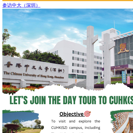
参访中⼤（深圳）