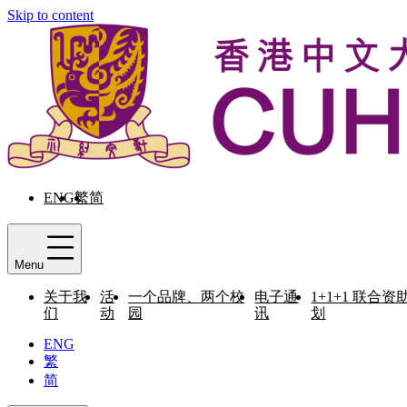
Skip to content
ENG
繁
简
Menu
关于我
活
一个品牌、两个校
电子通
1+1+1 联合资
们
动
园
讯
划
ENG
繁
简