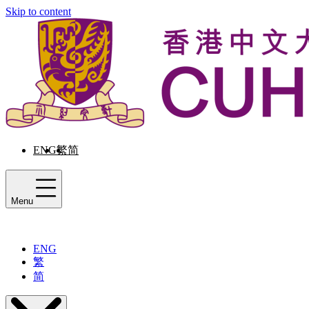
Skip to content
ENG
繁
简
Menu
ENG
繁
简