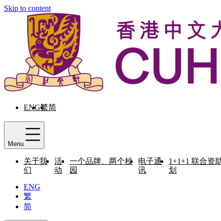
Skip to content
ENG
繁
简
Menu
关于我
活
一个品牌、两个校
电子通
1+1+1 联合资
们
动
园
讯
划
ENG
繁
简